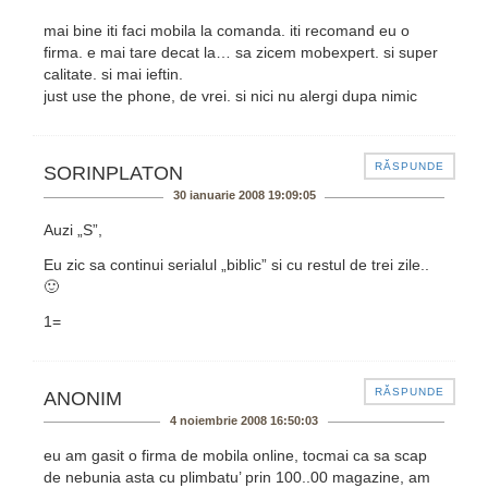
mai bine iti faci mobila la comanda. iti recomand eu o
firma. e mai tare decat la… sa zicem mobexpert. si super
calitate. si mai ieftin.
just use the phone, de vrei. si nici nu alergi dupa nimic
RĂSPUNDE
SORINPLATON
30 ianuarie 2008 19:09:05
Auzi „S”,
Eu zic sa continui serialul „biblic” si cu restul de trei zile..
🙂
1=
RĂSPUNDE
ANONIM
4 noiembrie 2008 16:50:03
eu am gasit o firma de mobila online, tocmai ca sa scap
de nebunia asta cu plimbatu’ prin 100..00 magazine, am