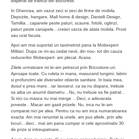
disperat de traficul din Bucuresti.
In Ghencea, am vazut zeci si zeci de firme de mobila.
Depozite, hangare, Mall home & design, Danielli Design,
Tamillia…capanele peste paturi, scaune, fotolii, oglinzi,
paturi peste canapele…creieri varza de atata mobila. Prost
sau urat facuta.
Apoi am mai suportat un taximetrist pana la Mobexpert
Militari. Dupa ce mi-au cedat nevii, din nou- tot din cauza
reducerilor Mobexpert- am plecat. Acasa.
Zilele urmatoare mi le-am petrecut prin Bricostore-uri.
Aproape toate. Cu ruleta in mana, masurand lungimi, latimi
si profunzimi ale diverselor obiecte sanitare. In baia mea,
dusul e prea mare…iar lavoarul, ca sa nu dispara, trebuie
sa aiba un anumit diametru…Nu, nu trebuie sa fie patrat…
Si nici cu masca nu mai merge….Deci, o adevarata
poveste…Macar am gasit prizele. Nu, inca nu le-am
cumparat nici pe alea. Pentru ca nu am inca numaratoarea
exacta. Am mai renuntat la unele, am pus altele, prin alte
locuri…deci…mai am pana cumpar si cele aproximativ 30
de prize si intreupatoare…