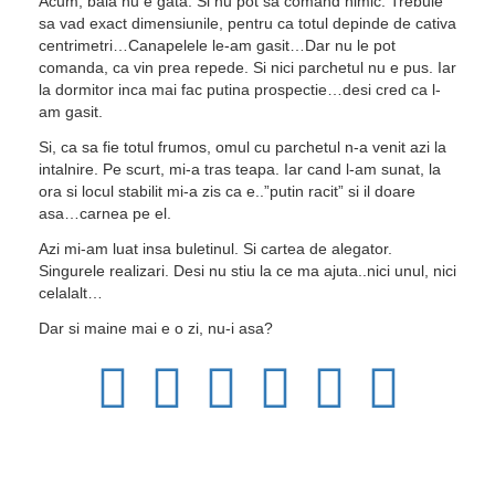
Acum, baia nu e gata. Si nu pot sa comand nimic. Trebuie
sa vad exact dimensiunile, pentru ca totul depinde de cativa
centrimetri…Canapelele le-am gasit…Dar nu le pot
comanda, ca vin prea repede. Si nici parchetul nu e pus. Iar
la dormitor inca mai fac putina prospectie…desi cred ca l-
am gasit.
Si, ca sa fie totul frumos, omul cu parchetul n-a venit azi la
intalnire. Pe scurt, mi-a tras teapa. Iar cand l-am sunat, la
ora si locul stabilit mi-a zis ca e..”putin racit” si il doare
asa…carnea pe el.
Azi mi-am luat insa buletinul. Si cartea de alegator.
Singurele realizari. Desi nu stiu la ce ma ajuta..nici unul, nici
celalalt…
Dar si maine mai e o zi, nu-i asa?