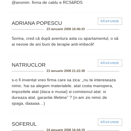
@anonim. firma de cablu e RCS&RDS
RĂSPUNDE
ADRIANA POPESCU
23 ianuarie 2008 16:46:43
Sorina, cred că după aventura asta cu apartamentul, o să
ai nevoie de ani buni de terapie anti-imbecili!
RĂSPUNDE
NATRIUCLOR
23 ianuarie 2008 21:22:38
s-o fi inventat vreo firma care sa zica: „nu te intereseaza
nimic. hai sa alegem materialele. atat costa manopera,
impozitele atat (daca e musai) si comisionul atat. si
dureaza atat. garantie lifetime” ? (n-am zis nimic de
spaga, daaaaa…)
RĂSPUNDE
SOFERUL
24 ianuarie 2008 16:44:19