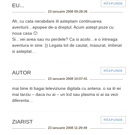
RĂSPUNDE
EU...
23 ianuarie 2008 09:28:36
Ah, cu cata nerabdare iti asteptam continuarea
aventurii…epopee de-a dreptul. Acum astept poze cu
noua casa 🙂
Si…vei avea sau nu perdele? Ca si acolo…e o intreaga
aventura in sine :)) Legata tot de cautat, masurat, imbinat
si asteptat…
RĂSPUNDE
AUTOR
23 ianuarie 2008 10:07:41
mai bine iti bagai televiziune digitala cu antena. o sa iti iei
mai tarziu – daca nu ai – un lcd sau plasma si ai sa vezi
diferenta…
RĂSPUNDE
ZIARIST
23 ianuarie 2008 11:29:49