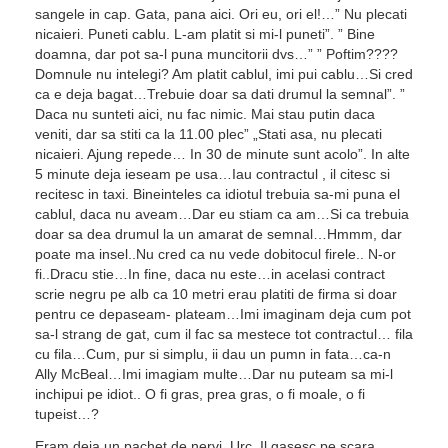
sangele in cap. Gata, pana aici. Ori eu, ori el!…” Nu plecati
nicaieri. Puneti cablu. L-am platit si mi-l puneti”. ” Bine
doamna, dar pot sa-l puna muncitorii dvs…” ” Poftim????
Domnule nu intelegi? Am platit cablul, imi pui cablu…Si cred
ca e deja bagat…Trebuie doar sa dati drumul la semnal”. ”
Daca nu sunteti aici, nu fac nimic. Mai stau putin daca
veniti, dar sa stiti ca la 11.00 plec” „Stati asa, nu plecati
nicaieri. Ajung repede… In 30 de minute sunt acolo”. In alte
5 minute deja ieseam pe usa…Iau contractul , il citesc si
recitesc in taxi. Bineinteles ca idiotul trebuia sa-mi puna el
cablul, daca nu aveam…Dar eu stiam ca am…Si ca trebuia
doar sa dea drumul la un amarat de semnal…Hmmm, dar
poate ma insel..Nu cred ca nu vede dobitocul firele.. N-or
fi..Dracu stie…In fine, daca nu este…in acelasi contract
scrie negru pe alb ca 10 metri erau platiti de firma si doar
pentru ce depaseam- plateam…Imi imaginam deja cum pot
sa-l strang de gat, cum il fac sa mestece tot contractul… fila
cu fila…Cum, pur si simplu, ii dau un pumn in fata…ca-n
Ally McBeal…Imi imagiam multe…Dar nu puteam sa mi-l
inchipui pe idiot.. O fi gras, prea gras, o fi moale, o fi
tupeist…?
Eram deja un pachet de nervi. Urc. Il gasesc pe scara