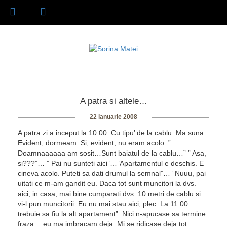
A patra si altele…
22 ianuarie 2008
A patra zi a inceput la 10.00. Cu tipu’ de la cablu. Ma suna..
Evident, dormeam. Si, evident, nu eram acolo. ”
Doamnaaaaaa am sosit…Sunt baiatul de la cablu…” ” Asa,
si???”… ” Pai nu sunteti aici”…”Apartamentul e deschis. E
cineva acolo. Puteti sa dati drumul la semnal”…” Nuuu, pai
uitati ce m-am gandit eu. Daca tot sunt muncitori la dvs.
aici, in casa, mai bine cumparati dvs. 10 metri de cablu si
vi-l pun muncitorii. Eu nu mai stau aici, plec. La 11.00
trebuie sa fiu la alt apartament”. Nici n-apucase sa termine
fraza… eu ma imbracam deja. Mi se ridicase deja tot