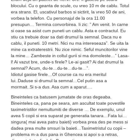
blocului. Cu o geanta de scule, cu vreo 10 m de cablu. Totul
era strans. El, uscativul barbos si sictirit, la vreo 50 de ani,
vorbea la telefon. Cu personajul de la ora 11.00
presupun… Termina convorbirea. Ii zic: ” Am venit. In carne
si oase sa asist cum puneti un cablu. Asta e contractul. Eu
stiu ca trebuie doar sa dati drumul la semnal. Daca nu e
cablu, il puneti. 10 metri. Nici nu ma intereseaza”. Se uita la
mine ca extraterestrii. Nu zice nimic. Seful muncitorilor vine
la mine… Zambeste in coltul gurii si ma domoleste…” Lasa-
l! Ai vazut bre, unde-s firele? Le-ai gasit? Ai dat drumul la
semnal? Acum, du-te…du-te…du-te…”.
Idiotul gasise firele…Of course ca nu era meritul
lui..Daduse si drumul la semnal…Cel putin asa a
mormait..Si s-a dus. Asa cum a aparut….
Bineinteles ca batusem jumatate de oras degeaba.
Bineinteles ca, pana pe seara, am ascultat toate povestile
taximetristilor nemultumiti de diverse … De exemplu, unul
avea 5 copii si era suparat pe generatia tanara…Fata lui…
singura( mai avea patru baieti) vorbea prea des pe mess si
dadea prea multe smsuri la baieti…Taximetristul cu copii –
problema m-a dus pana in Ghencea si apoi s-a retras,