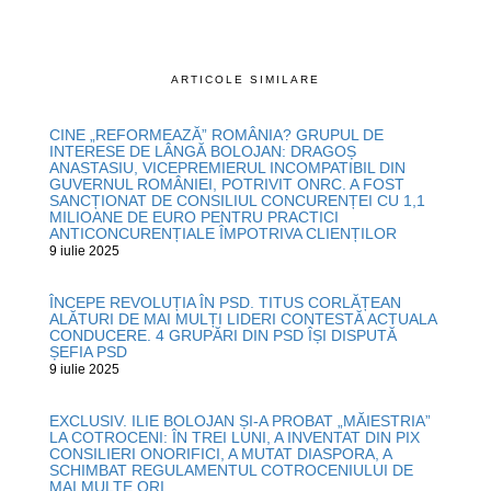
ARTICOLE SIMILARE
CINE „REFORMEAZĂ” ROMÂNIA? GRUPUL DE
INTERESE DE LÂNGĂ BOLOJAN: DRAGOȘ
ANASTASIU, VICEPREMIERUL INCOMPATIBIL DIN
GUVERNUL ROMÂNIEI, POTRIVIT ONRC. A FOST
SANCȚIONAT DE CONSILIUL CONCURENȚEI CU 1,1
MILIOANE DE EURO PENTRU PRACTICI
ANTICONCURENȚIALE ÎMPOTRIVA CLIENȚILOR
9 iulie 2025
ÎNCEPE REVOLUȚIA ÎN PSD. TITUS CORLĂȚEAN
ALĂTURI DE MAI MULȚI LIDERI CONTESTĂ ACTUALA
CONDUCERE. 4 GRUPĂRI DIN PSD ÎȘI DISPUTĂ
ȘEFIA PSD
9 iulie 2025
EXCLUSIV. ILIE BOLOJAN ȘI-A PROBAT „MĂIESTRIA”
LA COTROCENI: ÎN TREI LUNI, A INVENTAT DIN PIX
CONSILIERI ONORIFICI, A MUTAT DIASPORA, A
SCHIMBAT REGULAMENTUL COTROCENIULUI DE
MAI MULTE ORI