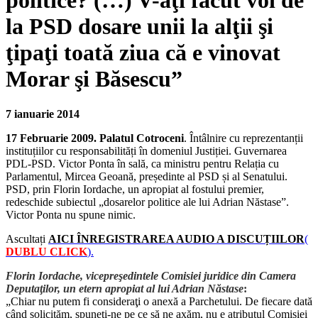
politice? (…) V-aţi făcut voi de
la PSD dosare unii la alţii şi
ţipaţi toată ziua că e vinovat
Morar şi Băsescu”
7 ianuarie 2014
17 Februarie 2009. Palatul Cotroceni
. Întâlnire cu reprezentanții
instituțiilor cu responsabilități în domeniul Justiției. Guvernarea
PDL-PSD. Victor Ponta în sală, ca ministru pentru Relația cu
Parlamentul, Mircea Geoană, președinte al PSD și al Senatului.
PSD, prin Florin Iordache, un apropiat al fostului premier,
redeschide subiectul „dosarelor politice ale lui Adrian Năstase”.
Victor Ponta nu spune nimic.
Ascultați
AICI ÎNREGISTRAREA AUDIO A DISCUȚIILOR
(
DUBLU CLICK
).
Florin Iordache, vicepreşedintele Comisiei juridice din Camera
Deputaţilor, un etern apropiat al lui Adrian N
ăstase
:
„Chiar nu putem fi consideraţi o anexă a Parchetului. De fiecare dată
când solicităm, spuneţi-ne pe ce să ne axăm, nu e atributul Comisiei