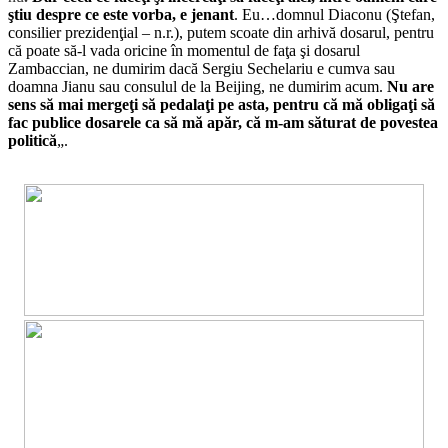
ştiu despre ce este vorba, e jenant
. Eu…domnul Diaconu (Ştefan,
consilier prezidenţial – n.r.), putem scoate din arhivă dosarul, pentru
că poate să-l vada oricine în momentul de faţa şi dosarul
Zambaccian, ne dumirim dacă Sergiu Sechelariu e cumva sau
doamna Jianu sau consulul de la Beijing, ne dumirim acum.
Nu are
sens să mai mergeţi să pedalaţi pe asta, pentru că mă obligaţi să
fac publice dosarele ca să mă apăr, că m-am săturat de povestea
politică
„.