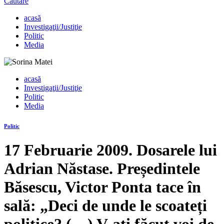
Căutare
acasă
Investigaţii/Justiţie
Politic
Media
acasă
Investigaţii/Justiţie
Politic
Media
Politic
17 Februarie 2009. Dosarele lui
Adrian Năstase. Președintele
Băsescu, Victor Ponta tace în
sală: „Deci de unde le scoateți