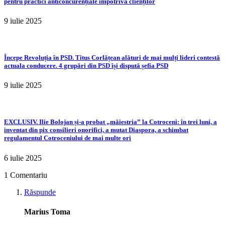
pentru practici anticoncurențiale împotriva clienților
9 iulie 2025
Începe Revoluția în PSD. Titus Corlățean alături de mai mulți lideri contestă
actuala conducere. 4 grupări din PSD își dispută șefia PSD
9 iulie 2025
EXCLUSIV. Ilie Bolojan și-a probat „măiestria” la Cotroceni: în trei luni, a
inventat din pix consilieri onorifici, a mutat Diaspora, a schimbat
regulamentul Cotroceniului de mai multe ori
6 iulie 2025
1 Comentariu
Răspunde
Marius Toma