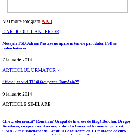
Mai multe fotografii
AICI
.
< ARTICOLUL ANTERIOR
Mesajele PSD. Adrian Năstase nu apare în temele partidului, PSD se
îmbărbătează
7 ianuarie 2014
ARTICOLUL URMĂTOR >
“Victor, ce vrei TU să faci pentru România?”
9 ianuarie 2014
ARTICOLE SIMILARE
Cine „reformează” România? Grupul de interese de lângă Bolojan: Dragoș
Anastasiu, vicepremierul incompatibil din Guvernul României, potrivit
ONRC. A fost sancționat de Consiliul Concurenței cu 1,1 milioane de euro