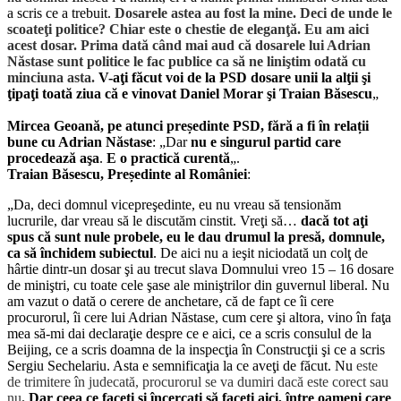
a scris ce a trebuit.
Dosarele astea au fost la mine. Deci de unde le
scoateţi politice? Chiar este o chestie de eleganţă. Eu am aici
acest dosar. Prima dată când mai aud că dosarele lui Adrian
Năstase sunt politice le fac publice ca să ne liniştim odată cu
minciuna asta.
V-aţi făcut voi de la PSD dosare unii la alţii şi
ţipaţi toată ziua că e vinovat Daniel Morar şi Traian Băsescu
„
Mircea Geoan
ă, pe atunci președinte PSD, fără a fi în relații
bune cu Adrian Năstase
: „Dar
nu e singurul partid care
procedează aşa
.
E o practică curentă
„.
Traian B
ăsescu, Președinte al României
:
„Da, deci domnul vicepreşedinte, eu nu vreau să tensionăm
lucrurile, dar vreau să le discutăm cinstit. Vreţi să…
dacă tot aţi
spus că sunt nule probele, eu le dau drumul la presă, domnule,
ca să închidem subiectul
. De aici nu a ieşit niciodată un colţ de
hârtie dintr-un dosar şi au trecut slava Domnului vreo 15 – 16 dosare
de miniştri, cu toate cele şase ale miniştrilor din guvernul liberal. Nu
am vazut o dată o cerere de anchetare, că de fapt ce îi cere
procurorul, îi cere lui Adrian Năstase, cum cere şi altora, vino în faţa
mea să-mi dai declaraţie despre ce e aici, ce a scris consulul de la
Beijing, ce a scris doamna de la inspecţia în Construcţii şi ce a scris
Sergiu Sechelariu. Asta e semnificaţia la ce aveţi de făcut. Nu
este
de trimitere în judecată, procurorul se va dumiri dacă este corect sau
nu
.
Dar ceea ce faceţi şi încercaţi să faceţi aici, între oameni care