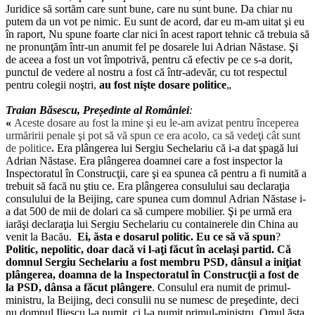
Juridice să sortăm care sunt bune, care nu sunt bune. Da chiar nu
putem da un vot pe nimic. Eu sunt de acord, dar eu m-am uitat şi eu
în raport, Nu spune foarte clar nici în acest raport tehnic că trebuia să
ne pronunţăm într-un anumit fel pe dosarele lui Adrian Năstase. Şi
de aceea a fost un vot împotrivă, pentru că efectiv pe ce s-a dorit,
punctul de vedere al nostru a fost că într-adevăr, cu tot respectul
pentru colegii noştri,
au fost nişte dosare politice
„
Traian B
ăsescu, Președinte al României
:
«
Aceste dosare au fost la mine şi eu le-am avizat pentru începerea
urmăririi penale şi pot să vă spun ce era acolo, ca să vedeţi cât sunt
de politice
.
Era plângerea lui Sergiu Sechelariu că i-a dat şpagă lui
Adrian Năstase. Era plângerea doamnei care a fost inspector la
Inspectoratul în Construcţii, care şi ea spunea că pentru a fi numită a
trebuit să facă nu ştiu ce. Era plângerea consulului sau declaraţia
consulului de la Beijing, care spunea cum domnul Adrian Năstase i-
a dat 500 de mii de dolari ca să cumpere mobilier. Şi pe urmă era
iarăşi declaraţia lui Sergiu Sechelariu cu containerele din China au
venit la Bacău.
Ei, ăsta e dosarul politic. Eu ce să vă spun
?
Politic, nepolitic, doar dacă vi l-aţi făcut în acelaşi partid. Că
domnul Sergiu Sechelariu a fost membru PSD, dânsul a iniţiat
plângerea, doamna de la Inspectoratul în Construcţii a fost de
la PSD, dânsa a făcut plângere
. Consulul era numit de primul-
ministru, la Beijing, deci consulii nu se numesc de preşedinte, deci
nu domnul Iliescu l-a numit, ci l-a numit primul-ministru. Omul ăsta