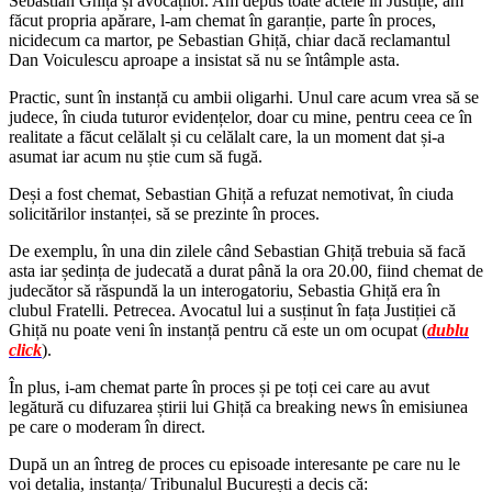
Sebastian Ghiță și avocaților. Am depus toate actele în Justiție, am
făcut propria apărare, l-am chemat în garanție, parte în proces,
nicidecum ca martor, pe Sebastian Ghiță, chiar dacă reclamantul
Dan Voiculescu aproape a insistat să nu se întâmple asta.
Practic, sunt în instanță cu ambii oligarhi. Unul care acum vrea să se
judece, în ciuda tuturor evidențelor, doar cu mine, pentru ceea ce în
realitate a făcut celălalt și cu celălalt care, la un moment dat și-a
asumat iar acum nu știe cum să fugă.
Deși a fost chemat, Sebastian Ghiță a refuzat nemotivat, în ciuda
solicitărilor instanței, să se prezinte în proces.
De exemplu, în una din zilele când Sebastian Ghiță trebuia să facă
asta iar ședința de judecată a durat până la ora 20.00, fiind chemat de
judecător să răspundă la un interogatoriu, Sebastia Ghiță era în
clubul Fratelli. Petrecea. Avocatul lui a susținut în fața Justiției că
Ghiță nu poate veni în instanță pentru că este un om ocupat (
dublu
click
).
În plus, i-am chemat parte în proces și pe toți cei care au avut
legătură cu difuzarea știrii lui Ghiță ca breaking news în emisiunea
pe care o moderam în direct.
După un an întreg de proces cu episoade interesante pe care nu le
voi detalia, instanța/ Tribunalul București a decis că: