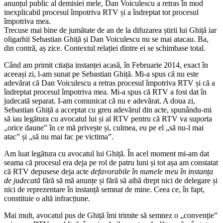
anunțul public al demisiei mele, Dan Voiculescu a retras în mod
inexplicabil procesul împotriva RTV și a îndreptat tot procesul
împotriva mea.
Trecuse mai bine de jumătate de an de la difuzarea știrii lui Ghiță iar
oligarhii Sebastian Ghiță și Dan Voiculescu nu se mai atacau. Ba,
din contră, aș zice. Contextul relației dintre ei se schimbase total.
Când am primit citația instanței acasă, în Februarie 2014, exact în
aceeași zi, l-am sunat pe Sebastian Ghiță. Mi-a spus că nu este
adevărat că Dan Voiculescu a retras procesul împotriva RTV și că a
îndreptat procesul împotriva mea. Mi-a spus că RTV a fost dat în
judecată separat. I-am comunicat că nu e adevărat. A doua zi,
Sebastian Ghiță a acceptat cu greu adevărul din acte, spunându-mi
să iau legătura cu avocatul lui și al RTV pentru că RTV va suporta
„orice daune” în ce mă privește și, culmea, eu pe el „să nu-l mai
atac” și „să nu mai fac pe victima”.
Am luat legătura cu avocatul lui Ghiță. În acel moment mi-am dat
seama că procesul era deja pe rol de patru luni și tot așa am constatat
că RTV depusese deja acte
defavorabile în numele meu în instanța
de judecată
fără să mă anunțe și fără să aibă drept nici de delegare și
nici de reprezentare în instanță semnat de mine. Ceea ce, în fapt,
constituie o altă infracțiune.
Mai mult, avocatul pus de Ghiță îmi trimite să semnez o „convenție”