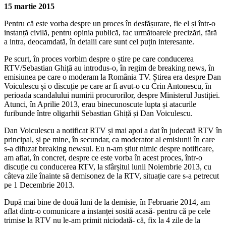
15 martie 2015
Pentru că este vorba despre un proces în desfășurare, fie el și într-o
instanță civilă, pentru opinia publică, fac următoarele precizări, fără
a intra, deocamdată, în detalii care sunt cel puțin interesante.
Pe scurt, în proces vorbim despre o știre pe care conducerea
RTV/Sebastian Ghiță au introdus-o, în regim de breaking news, în
emisiunea pe care o moderam la România TV. Știrea era despre Dan
Voiculescu și o discuție pe care ar fi avut-o cu Crin Antonescu, în
perioada scandalului numirii procurorilor, despre Ministerul Justiției.
Atunci, în Aprilie 2013, erau binecunoscute lupta și atacurile
furibunde între oligarhii Sebastian Ghiță și Dan Voiculescu.
Dan Voiculescu a notificat RTV și mai apoi a dat în judecată RTV în
principal, și pe mine, în secundar, ca moderator al emisiunii în care
s-a difuzat breaking newsul. Eu n-am știut nimic despre notificare,
am aflat, în concret, despre ce este vorba în acest proces, într-o
discuție cu conducerea RTV, la sfârșitul lunii Noiembrie 2013, cu
câteva zile înainte să demisonez de la RTV, situație care s-a petrecut
pe 1 Decembrie 2013.
După mai bine de două luni de la demisie, în Februarie 2014, am
aflat dintr-o comunicare a instanței sosită acasă- pentru că pe cele
trimise la RTV nu le-am primit niciodată- că, fix la 4 zile de la