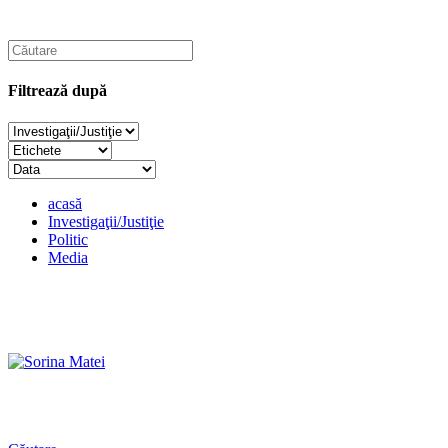
Filtrează după
acasă
Investigaţii/Justiţie
Politic
Media