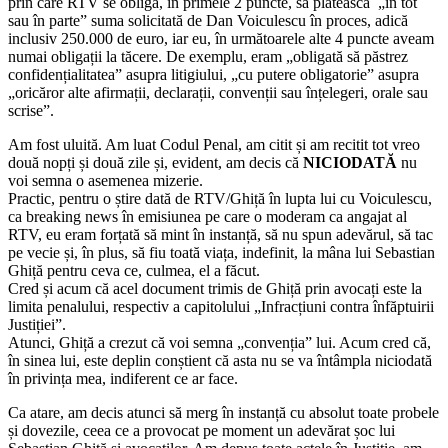
prin care RTV se obligă, în primele 2 puncte, să plătească „în tot
sau în parte” suma solicitată de Dan Voiculescu în proces, adică
inclusiv 250.000 de euro, iar eu, în următoarele alte 4 puncte aveam
numai obligații la tăcere. De exemplu, eram „obligată să păstrez
confidențialitatea” asupra litigiului, „cu putere obligatorie” asupra
„oricăror alte afirmații, declarații, convenții sau înțelegeri, orale sau
scrise”.
Am fost uluită. Am luat Codul Penal, am citit și am recitit tot vreo
două nopți și două zile și, evident, am decis că
NICIODATĂ
nu
voi semna o asemenea mizerie.
Practic, pentru o știre dată de RTV/Ghiță în lupta lui cu Voiculescu,
ca breaking news în emisiunea pe care o moderam ca angajat al
RTV, eu eram forțată să mint în instanță, să nu spun adevărul, să tac
pe vecie și, în plus, să fiu toată viața, indefinit, la mâna lui Sebastian
Ghiță pentru ceva ce, culmea, el a făcut.
Cred și acum că acel document trimis de Ghiță prin avocați este la
limita penalului, respectiv a capitolului „Infracțiuni contra înfăptuirii
Justiției”.
Atunci, Ghiță a crezut că voi semna „convenția” lui. Acum cred că,
în sinea lui, este deplin conștient că asta nu se va întâmpla niciodată
în privința mea, indiferent ce ar face.
Ca atare, am decis atunci să merg în instanță cu absolut toate probele
și dovezile, ceea ce a provocat pe moment un adevărat șoc lui