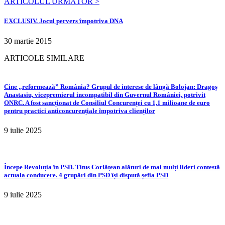
ARTICOLUL URMĂTOR >
EXCLUSIV. Jocul pervers împotriva DNA
30 martie 2015
ARTICOLE SIMILARE
Cine „reformează” România? Grupul de interese de lângă Bolojan: Dragoș
Anastasiu, vicepremierul incompatibil din Guvernul României, potrivit
ONRC. A fost sancționat de Consiliul Concurenței cu 1,1 milioane de euro
pentru practici anticoncurențiale împotriva clienților
9 iulie 2025
Începe Revoluția în PSD. Titus Corlățean alături de mai mulți lideri contestă
actuala conducere. 4 grupări din PSD își dispută șefia PSD
9 iulie 2025