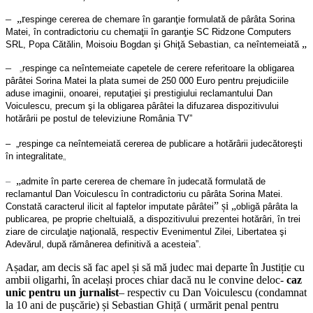
– „r
espinge cererea de chemare în garanţie formulată de pârâta Sorina
Matei, în contradictoriu cu chemaţii în garanţie SC Ridzone Computers
„
SRL, Popa Cătălin, Moisoiu Bogdan şi Ghiţă Sebastian, ca neîntemeiată
–
„
r
espinge ca neîntemeiate capetele de cerere referitoare la obligarea
pârâtei Sorina Matei la plata sumei de 250 000 Euro pentru prejudiciile
aduse imaginii, onoarei, reputaţiei şi prestigiului reclamantului Dan
Voiculescu, precum şi la obligarea pârâtei la difuzarea dispozitivului
hotărârii pe postul de televiziune România TV”
– „r
espinge ca neîntemeiată cererea de publicare a hotărârii judecătoreşti
în integralitate
„
„
–
a
dmite în parte cererea de chemare în judecată formulată de
reclamantul Dan Voiculescu în contradictoriu cu pârâta Sorina Matei.
” și „
Constată caracterul ilicit al faptelor imputate pârâtei
obligă pârâta la
publicarea, pe proprie cheltuială, a dispozitivului prezentei hotărâri, în trei
ziare de circulaţie naţională, respectiv Evenimentul Zilei, Libertatea şi
Adevărul, după rămânerea definitivă a acesteia”
.
Așadar, am decis să fac apel și să mă judec mai departe în Justiție cu
ambii oligarhi, în același proces chiar dacă nu le convine deloc-
caz
unic pentru un jurnalist
– respectiv cu Dan Voiculescu (condamnat
la 10 ani de pușcărie) și Sebastian Ghiță ( urmărit penal pentru