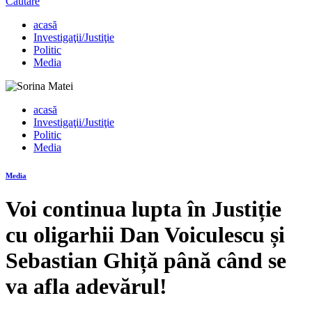
Căutare
acasă
Investigaţii/Justiţie
Politic
Media
acasă
Investigaţii/Justiţie
Politic
Media
Media
Voi continua lupta în Justiție
cu oligarhii Dan Voiculescu și
Sebastian Ghiță până când se
va afla adevărul!