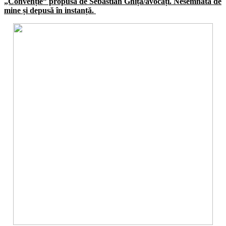
„Convenție” propusă de Sebastian Ghiță/avocați. Nesemnată de
mine și depusă în instanță.