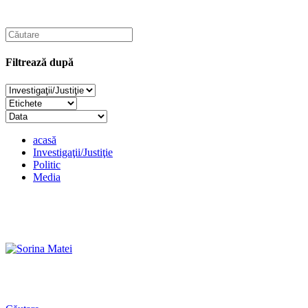
Filtrează după
acasă
Investigaţii/Justiţie
Politic
Media