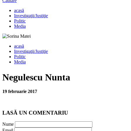
Căutare
acasă
Investigaţii/Justiţie
Politic
Media
acasă
Investigaţii/Justiţie
Politic
Media
Negulescu Nunta
19 februarie 2017
LASĂ UN COMENTARIU
Nume
Email