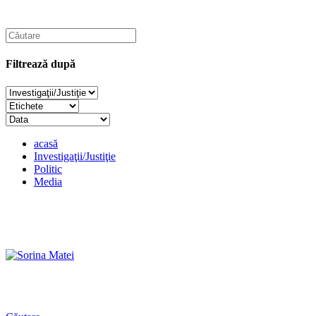
Filtrează după
acasă
Investigaţii/Justiţie
Politic
Media