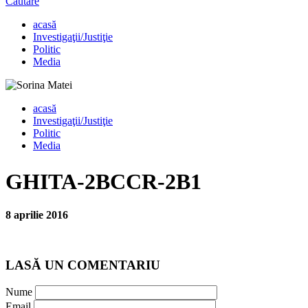
Căutare
acasă
Investigaţii/Justiţie
Politic
Media
acasă
Investigaţii/Justiţie
Politic
Media
GHITA-2BCCR-2B1
8 aprilie 2016
LASĂ UN COMENTARIU
Nume
Email