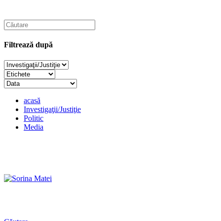
Filtrează după
acasă
Investigaţii/Justiţie
Politic
Media