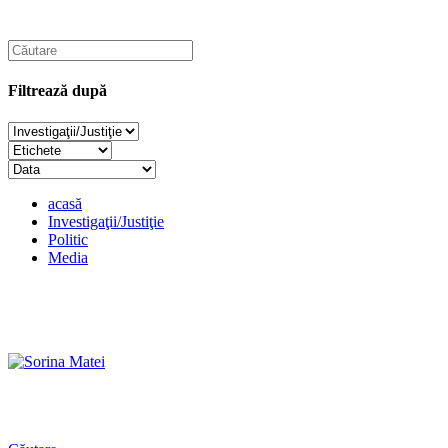
Filtrează după
acasă
Investigaţii/Justiţie
Politic
Media