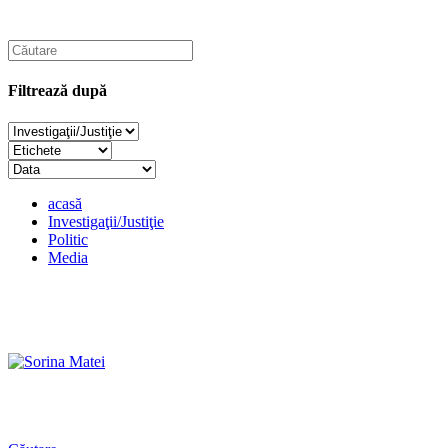
Filtrează după
acasă
Investigaţii/Justiţie
Politic
Media