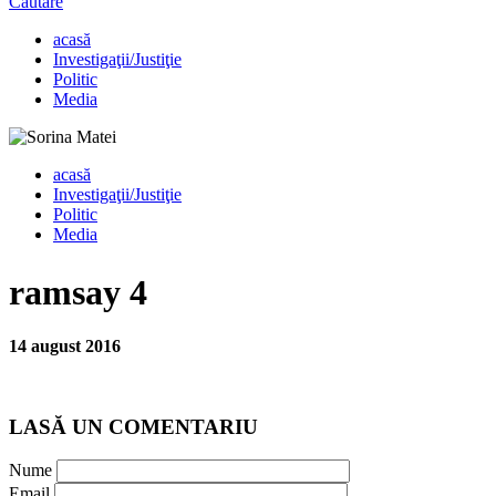
Căutare
acasă
Investigaţii/Justiţie
Politic
Media
acasă
Investigaţii/Justiţie
Politic
Media
ramsay 4
14 august 2016
LASĂ UN COMENTARIU
Nume
Email