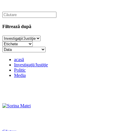
Filtrează după
acasă
Investigaţii/Justiţie
Politic
Media