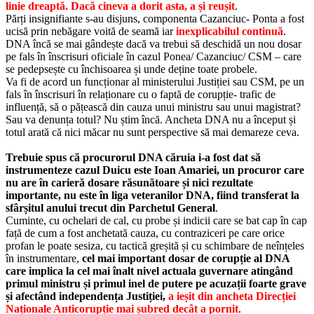
linie dreaptă. Dacă cineva a dorit asta, a și reușit
.
Părți insignifiante s-au disjuns, componenta Cazanciuc- Ponta a fost
ucisă prin nebăgare voită de seamă iar
inexplicabilul continuă
.
DNA încă se mai gândește dacă va trebui să deschidă un nou dosar
pe fals în înscrisuri oficiale în cazul Ponea/ Cazanciuc/ CSM – care
se pedepsește cu închisoarea și unde deține toate probele.
Va fi de acord un funcționar al ministerului Justiției sau CSM, pe un
fals în înscrisuri în relaționare cu o faptă de corupție- trafic de
influență, să o pățească din cauza unui ministru sau unui magistrat?
Sau va denunța totul? Nu știm încă. Ancheta DNA nu a început și
totul arată că nici măcar nu sunt perspective să mai demareze ceva.
Trebuie spus că procurorul DNA căruia i-a fost dat să
instrumenteze cazul Duicu este Ioan Amariei, un procuror care
nu are în carieră dosare răsunătoare și nici rezultate
importante, nu este în liga veteranilor DNA, fiind transferat la
sfârșitul anului trecut din Parchetul General
.
Cuminte, cu ochelari de cal, cu probe și indicii care se bat cap în cap
față de cum a fost anchetată cauza, cu contraziceri pe care orice
profan le poate sesiza, cu tactică greșită și cu schimbare de neînțeles
în instrumentare,
cel mai important dosar de corupție al DNA
care implica la cel mai înalt nivel actuala guvernare atingând
primul ministru și primul inel de putere pe acuzații foarte grave
și afectând independența Justiției,
a ieșit din ancheta Direcției
Naționale Anticorupție mai șubred decât a pornit
.