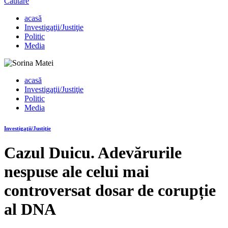
Căutare
acasă
Investigaţii/Justiţie
Politic
Media
acasă
Investigaţii/Justiţie
Politic
Media
Investigaţii/Justiţie
Cazul Duicu. Adevărurile
nespuse ale celui mai
controversat dosar de corupție
al DNA