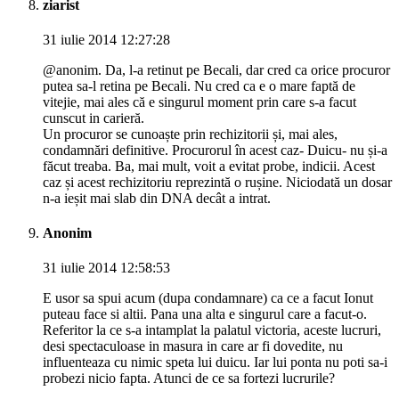
ziarist
31 iulie 2014 12:27:28
@anonim. Da, l-a retinut pe Becali, dar cred ca orice procuror
putea sa-l retina pe Becali. Nu cred ca e o mare faptă de
vitejie, mai ales că e singurul moment prin care s-a facut
cunscut in carieră.
Un procuror se cunoaște prin rechizitorii și, mai ales,
condamnări definitive. Procurorul în acest caz- Duicu- nu și-a
făcut treaba. Ba, mai mult, voit a evitat probe, indicii. Acest
caz și acest rechizitoriu reprezintă o rușine. Niciodată un dosar
n-a ieșit mai slab din DNA decât a intrat.
Anonim
31 iulie 2014 12:58:53
E usor sa spui acum (dupa condamnare) ca ce a facut Ionut
puteau face si altii. Pana una alta e singurul care a facut-o.
Referitor la ce s-a intamplat la palatul victoria, aceste lucruri,
desi spectaculoase in masura in care ar fi dovedite, nu
influenteaza cu nimic speta lui duicu. Iar lui ponta nu poti sa-i
probezi nicio fapta. Atunci de ce sa fortezi lucrurile?