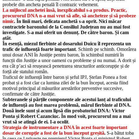
probele din ancheta penală îl contrazic vehement.
La mijlocul anchetei însă, inexplicabilul s-a produs. Practic,
procurorul DNA n-a mai vrut să afle, să ancheteze și să probeze
nimic
. În linii mari, delicata anchetă s-a oprit. Nici măcar
contractele baronului de la Consiliul Județean nu au mai fost
investigate. S-a mai oferit un denunț. De către baron. Și cam
atât
.
În esență, miezul fierbinte al dosarului Duicu îl reprezenta un
trafic de influență foarte important
. Schimb pe schimb. Omorârea
unui dosar ANI în Justiție pentru baron, în schimbul numirii în
funcții din Justiție a unor oameni cu probleme și nu numai. A dorit și
era cât p’aci să reușească penetrarea structurilor anticorupție și de
forță ale statului român.
Traficul de influență între baron și șeful IPJ, Ștefan Ponea a fost
probat și a fost clar ca lumina zilei de la bun început, acesta fiind
motivul principal al măsurilor arestărilor preventive succesive,
confirmate de către Justiție.
Subteranele și părțile componente ale acestui lanț al traficului
de influență au fost marea problemă, mărul fierbinte al DNA.
Două inele sunt și acum lipsă din probatoriul DNA
: Victor
Ponta
și Robert Cazanciuc. În mod voit, procurorul nu a mai
vrut să se atingă de ei. I-a ocolit
.
Strategia de instrumentare a DNA în acest foarte important
dosar de corupție a fost de la bun început greșită
.
S-a bătut toba
în ceea ce-l privește pe premierul Victor Ponta și ministrul Robert