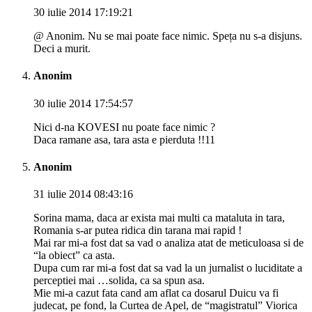
30 iulie 2014 17:19:21
@ Anonim. Nu se mai poate face nimic. Speța nu s-a disjuns.
Deci a murit.
Anonim
30 iulie 2014 17:54:57
Nici d-na KOVESI nu poate face nimic ?
Daca ramane asa, tara asta e pierduta !!11
Anonim
31 iulie 2014 08:43:16
Sorina mama, daca ar exista mai multi ca mataluta in tara,
Romania s-ar putea ridica din tarana mai rapid !
Mai rar mi-a fost dat sa vad o analiza atat de meticuloasa si de
“la obiect” ca asta.
Dupa cum rar mi-a fost dat sa vad la un jurnalist o luciditate a
perceptiei mai …solida, ca sa spun asa.
Mie mi-a cazut fata cand am aflat ca dosarul Duicu va fi
judecat, pe fond, la Curtea de Apel, de “magistratul” Viorica