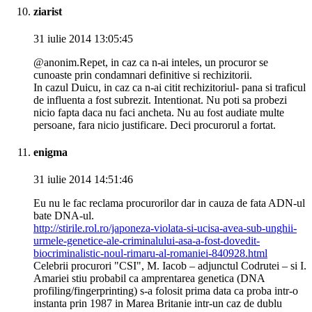
ziarist
31 iulie 2014 13:05:45
@anonim.Repet, in caz ca n-ai inteles, un procuror se
cunoaste prin condamnari definitive si rechizitorii.
In cazul Duicu, in caz ca n-ai citit rechizitoriul- pana si traficul
de influenta a fost subrezit. Intentionat. Nu poti sa probezi
nicio fapta daca nu faci ancheta. Nu au fost audiate multe
persoane, fara nicio justificare. Deci procurorul a fortat.
enigma
31 iulie 2014 14:51:46
Eu nu le fac reclama procurorilor dar in cauza de fata ADN-ul
bate DNA-ul.
http://stirile.rol.ro/japoneza-violata-si-ucisa-avea-sub-unghii-
urmele-genetice-ale-criminalului-asa-a-fost-dovedit-
biocriminalistic-noul-rimaru-al-romaniei-840928.html
Celebrii procurori "CSI", M. Iacob – adjunctul Codrutei – si I.
Amariei stiu probabil ca amprentarea genetica (DNA
profiling/fingerprinting) s-a folosit prima data ca proba intr-o
instanta prin 1987 in Marea Britanie intr-un caz de dublu