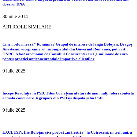
dosarul DNA
30 iulie 2014
ARTICOLE SIMILARE
Cine „reformează” România? Grupul de interese de lângă Bolojan: Dragoș
Anastasiu, vicepremierul incompatibil din Guvernul României, potrivit
ONRC. A fost sancționat de Consiliul Concurenței cu 1,1 milioane de euro
pentru practici anticoncurențiale împotriva clienților
9 iulie 2025
Începe Revoluția în PSD. Titus Corlățean alături de mai mulți lideri contestă
actuala conducere. 4 grupări din PSD își dispută șefia PSD
9 iulie 2025
EXCLUSIV. Ilie Bolojan și-a probat „măiestria” la Cotroceni: în trei luni, a