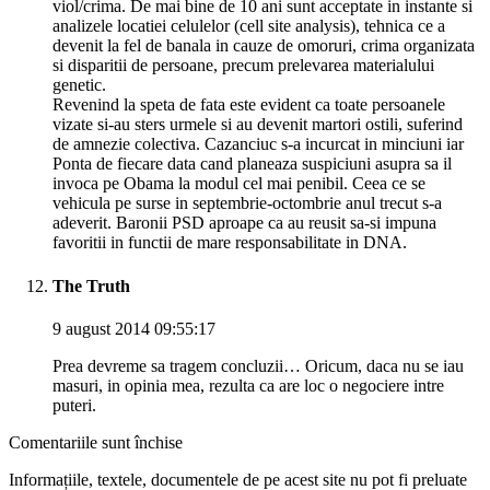
viol/crima. De mai bine de 10 ani sunt acceptate in instante si
analizele locatiei celulelor (cell site analysis), tehnica ce a
devenit la fel de banala in cauze de omoruri, crima organizata
si disparitii de persoane, precum prelevarea materialului
genetic.
Revenind la speta de fata este evident ca toate persoanele
vizate si-au sters urmele si au devenit martori ostili, suferind
de amnezie colectiva. Cazanciuc s-a incurcat in minciuni iar
Ponta de fiecare data cand planeaza suspiciuni asupra sa il
invoca pe Obama la modul cel mai penibil. Ceea ce se
vehicula pe surse in septembrie-octombrie anul trecut s-a
adeverit. Baronii PSD aproape ca au reusit sa-si impuna
favoritii in functii de mare responsabilitate in DNA.
The Truth
9 august 2014 09:55:17
Prea devreme sa tragem concluzii… Oricum, daca nu se iau
masuri, in opinia mea, rezulta ca are loc o negociere intre
puteri.
Comentariile sunt închise
Informațiile, textele, documentele de pe acest site nu pot fi preluate