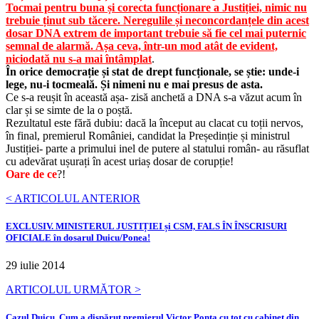
Tocmai pentru buna și corecta funcționare a Justiției, nimic nu
trebuie ținut sub tăcere. Neregulile și neconcordanțele din acest
dosar DNA extrem de important trebuie să fie cel mai puternic
semnal de alarmă. Așa ceva, într-un mod atât de evident,
niciodată nu s-a mai întâmplat
.
În orice democrație și stat de drept funcționale, se știe: unde-i
lege, nu-i tocmeală. Și nimeni nu e mai presus de asta.
Ce s-a reușit în aceast
ă așa- zisă anchetă a DNA s-a văzut acum în
clar și se simte de la o poștă.
Rezultatul este fără dubiu: dacă la început au clacat cu toții nervos,
în final, p
remierul Rom
âniei, candidat la Președinție și ministrul
Justiției- parte a primului inel de putere al statului român- au răsuflat
cu adevărat ușurați în acest uriaș dosar de corupție!
Oare de ce
?!
< ARTICOLUL ANTERIOR
EXCLUSIV. MINISTERUL JUSTIȚIEI și CSM, FALS ÎN ÎNSCRISURI
OFICIALE în dosarul Duicu/Ponea!
29 iulie 2014
ARTICOLUL URMĂTOR >
Cazul Duicu. Cum a dispărut premierul Victor Ponta cu tot cu cabinet din