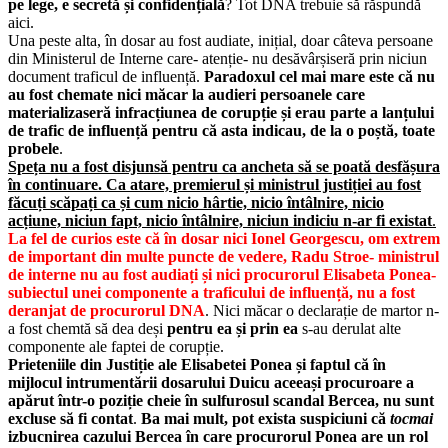
pe lege, e secretă și confidențială
? Tot DNA trebuie să răspundă
aici.
Una peste alta, în dosar au fost audiate, inițial, doar câteva persoane
din Ministerul de Interne care- atenție- nu desăvârșiseră prin niciun
document traficul de influență.
Paradoxul cel mai mare este că nu
au fost chemate nici măcar la audieri persoanele care
materializaseră infracțiunea de corupție și erau parte a lanțului
de trafic de influență pentru că asta indicau, de la o poștă, toate
probele
.
Speța nu a fost disjunsă pentru ca ancheta să se poată desfășura
în continuare. Ca atare, premierul și ministrul justiției au fost
făcuți scăpați ca și cum nicio hârtie, nicio întâlnire, nicio
acțiune, niciun fapt, nicio întâlnire, niciun indiciu n-ar fi existat
.
La fel de curios este că în dosar nici Ionel Georgescu, om extrem
de important din multe puncte de vedere, Radu Stroe- ministrul
de interne nu au fost audiați și nici procurorul Elisabeta Ponea-
subiectul unei componente a traficului de influență, nu a fost
deranjat de procurorul DNA
. Nici măcar o declarație de martor n-
a fost chemtă să dea deși
pentru ea și prin ea
s-au derulat alte
componente ale faptei de corupție.
Prieteniile din Justiție ale Elisabetei Ponea și faptul că în
mijlocul intrumentării dosarului Duicu aceeași procuroare a
apărut într-o poziție cheie în sulfurosul scandal Bercea, nu sunt
excluse să fi contat
.
Ba mai mult, pot exista suspiciuni că
tocmai
izbucnirea cazului Bercea în care procurorul Ponea are un rol