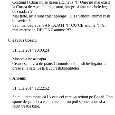
Costiniu ! Chiar nu se gasea altcineva ?!? Oare nu mai exista
la Curtea de Apel alti magistrati, integri si fara tinichele legate
de coada ?!?
Mai frate, astia sunt chiar aproape TOTI vanduti ciumei rosii
bolsevice ?
Sau, mai degraba, SANTAJATI ?!? CU CE anume ?!? Si,
mai interesant, DE CINE anume ?!?
gavrus tiberiu
31 iulie 2014 10:03:24
Moscova ne asteapta.
Ceausescu avea dreptate. Comunismul a iesit invingator la
orase si la sate. Si la Bucuresti,bineinteles.
Anonim
31 iulie 2014 12:22:52
Sa nu uitam totusi ca IA este cel care l-a retinut pe Becali. Poti
spune despre el ca e cuminte, dar nu poti spune ca nu si-a
facut treaba bine.