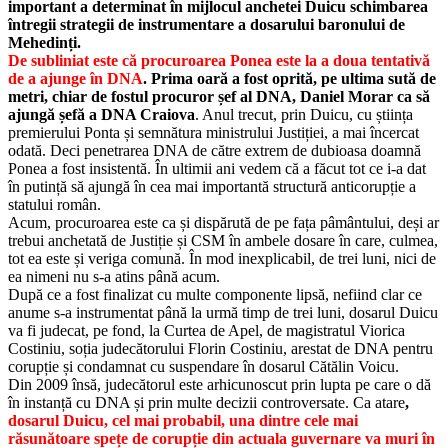
important a determinat în mijlocul anchetei Duicu schimbarea
întregii strategii de instrumentare a dosarului baronului de
Mehedinți.
De subliniat este că procuroarea Ponea este la a doua tentativ
ă
de a ajunge în DNA
. Prima oară a fost oprită, pe ultima sută de
metri, chiar de fostul procuror șef al DNA, Daniel Morar ca să
ajungă șefă a DNA Craiova
. Anul trecut, prin Duicu, cu știința
premierului Ponta și semnătura ministrului Justiției, a mai încercat
odată. Deci penetrarea DNA de către extrem de dubioasa doamnă
Ponea a fost insistentă. În ultimii ani vedem că a făcut tot ce i-a dat
în putință să ajungă în cea mai importantă structură anticorupție a
statului român.
Acum, procuroarea este ca și dispărută de pe fața pâmântului, deși ar
trebui anchetată de Justiție și CSM în ambele dosare în care, culmea,
tot ea este și veriga comună. În mod inexplicabil, de trei luni, nici de
ea nimeni nu s-a atins până acum.
După ce a fost finalizat cu multe componente lipsă, nefiind clar ce
anume s-a instrumentat până la urmă timp de trei luni, dosarul Duicu
va fi judecat, pe fond, la Curtea de Apel, de magistratul Viorica
Costiniu, soția judecătorului Florin Costiniu, arestat de DNA pentru
corupție și condamnat cu suspendare în dosarul Cătălin Voicu.
Din 2009 însă, judecătorul este arhicunoscut prin lupta pe care o dă
în instanță cu DNA și prin multe decizii controversate. Ca atare
,
dosarul Duicu, cel mai probabil, una dintre cele mai
răsunătoare spețe de corupție din actuala guvernare va muri în