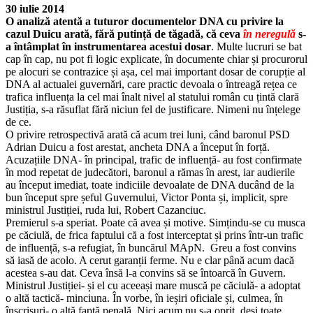
30 iulie 2014
O analiză atentă a tuturor documentelor DNA cu privire la
cazul Duicu arată, fără putință de tăgadă, că ceva
în neregulă
s-
a întâmplat în instrumentarea acestui dosar
. Multe lucruri se bat
cap în cap, nu pot fi logic explicate, în documente chiar și procurorul
pe alocuri se contrazice și așa, cel mai important dosar de corupție al
DNA al actualei guvernări, care practic devoala o întreagă rețea ce
trafica influența la cel mai înalt nivel al statului român cu țintă clară
Justiția, s-a răsuflat fără niciun fel de justificare. Nimeni nu înțelege
de ce.
O privire retrospectivă arată că acum trei luni, când baronul PSD
Adrian Duicu a fost arestat, ancheta DNA a început în forță.
Acuzațiile DNA- în principal, trafic de influență- au fost confirmate
în mod repetat de judecători, baronul a rămas în arest, iar audierile
au început imediat, toate indiciile devoalate de DNA ducând de la
bun început spre șeful Guvernului, Victor Ponta și, implicit, spre
ministrul Justiției, ruda lui, Robert Cazanciuc.
Premierul s-a speriat. Poate că avea și motive. Simțindu-se cu musca
pe căciulă, de frica faptului că a fost interceptat și prins într-un trafic
de influență, s-a refugiat, în buncărul MApN. Greu a fost convins
să iasă de acolo. A cerut garanții ferme. Nu e clar până acum dacă
acestea s-au dat. Ceva însă l-a convins să se întoarcă în Guvern.
Ministrul Justiției- și el cu aceeași mare muscă pe căciulă- a adoptat
o altă tactică- minciuna. În vorbe, în ieșiri oficiale și, culmea, în
înscrisuri- o altă faptă penală. Nici acum nu s-a oprit, deși toate