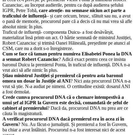
Cazanciuc, au început audierile, pentru ca după audierea șefului
IGPR, Petre Tobă,
care atenție- nu semnase niciun act parte a
traficului de influență
– și care oricum, brusc, sfătuit sau nu, a avut
o pană de memorie, procurorul pare că a decis că nu mai vrea să afle
absolut nimic în plus.
Traficul de influență- componenta Duicu- a fost desăvârșit,
materializat însă printr-un act. O hârtie semnată de ministrul Justiției,
Robert Cazanciuc și trimisă Oanei Hăineală, președinte pe atunci al
CSM, care nu a dorit s-o înregistreze.
Cum se face că taman pentru numirea Elisabetei Ponea la DNA
a semnat Robert Cazanciuc
? Adică exact pentru ceea ce insista
baronul Duicu la premierul Ponta, în traficul de influență. DNA n-a
vrut aici să afle nimic în plus.
Știau ministrul Justiției și premierul că pentru asta baronul
omora un dosar în Justiție al ANI
? Nici asta procurorul DNA n-a
vrut să știe. N-a audiat pe nimeni. O certitudine există
: dosarul ANI
a fost demolat.
Crede cumva procurorul DNA că o chemare intempestivă a
unui șef al IGPR la Guvern este decisă, comandată de șeful de
cabinet al premierului
? Dacă da, procurorul DNA nu prea are ce
căuta în magistratură.
A verificat procurorul DNA dacă premierul era în acea zi în
Guvern
? Nu. Au făcut-o jurnaliștii. Și premierul a fost în Guvern,
ba chiar a avut întâlniri. Procurorul n-a fost interesat nici de acest