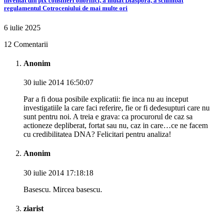
inventat din pix consilieri onorifici, a mutat Diaspora, a schimbat
regulamentul Cotroceniului de mai multe ori
6 iulie 2025
12 Comentarii
Anonim
30 iulie 2014 16:50:07
Par a fi doua posibile explicatii: fie inca nu au inceput
investigatiile la care faci referire, fie or fi dedesupturi care nu
sunt pentru noi. A treia e grava: ca procurorul de caz sa
actioneze depliberat, fortat sau nu, caz in care…ce ne facem
cu credibilitatea DNA? Felicitari pentru analiza!
Anonim
30 iulie 2014 17:18:18
Basescu. Mircea basescu.
ziarist