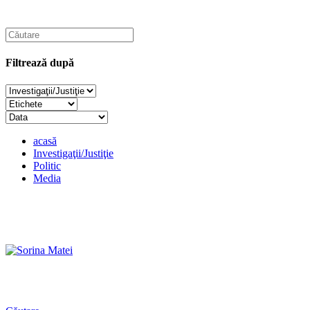
Filtrează după
acasă
Investigaţii/Justiţie
Politic
Media