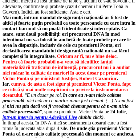
anchetei, mereu au fost urmate de fapte și acțiuni ce s-au dovedit a fi
adevărate, confirmate și probate (cazul chemării lui Petre Tobă la
Guvern). Indicii au fost suficiente. Asta e cert.
Mai mult, într-un mandat de siguranță națională ar fi fost de
altfel și foarte puțin probabil ca toate persoanele cu care intra în
contact baronul să nu poată fi identificate și interceptate. Ca
atare, sunt două posibilități: ori procurorul DNA
în mod
intenționat nu s-a folosit în anchetă de toate probele pe care le
avea la dispoziție, inclusiv de cele cu premierul Ponta, ori
declasificarea mandatului de siguranță națională nu s-a făcut
complet și în integralitate.
Oricum ar fi, nu e bine deloc
.
Pentru că foarte probabil n-a vrut să identifice lanțul
materializării traficului de influență, procurorul nu i-a audiat
nici măcar în calitate de martori în acest dosar pe premierul
Victor Ponta și pe ministrul Justiției, Robert Cazanciuc
.
Iar,
cumva, de asta a fost sigur și premierul Victor Ponta, fapt
ce ridică și mai multe suspiciuni cu privire la instrumentarea
dosarului
. “
E un dosar pe rol,
în care eu n-am nicio calitate
procesuală
, nici măcar ca martor n-am fost chemat. (…) N-am fost
și
nici nu știu dacă voi fi vreodată chemat pentru că n-am nicio
calitate procesuală
”, spunea premierul Victor Ponta pe
24 Iulie
,
într-un interviu pentru Adevărul Live
(dublu click)
.
În timpul acesta, în DNA, încă se instrumenta dosarul care a fost
trimis în judecată abia după 4 zile.
De unde știa premierul Victor
Ponta că n-are nicio calitate procesuală din moment ce ancheta,