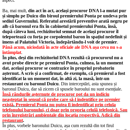
aspect.
Ba, mai mult,
din act în act, același procuror DNA l-a mutat pur
și simplu pe Duicu din biroul premierului Ponta pe undeva prin
sediul Guvernului. Referatul arestării preventive arată negru pe
alb că baronul era fix în cabinetul premierului Ponta, însă,
după câteva luni, rechizitoriul semnat de același procuror îl
teleportează cu forța pe corpolentul baron în spațiul nedefinit și
imens al Palatului Victoria, îndepărtându-l voit de premier
.
Până acum, n
iciodată în acte oficiale ale DNA așa ceva nu s-a
întâmplat
.
În plus, deși din rechizitoriul DNA rezultă că procurorul nu a
avut probe directe pe premierul Ponta, culmea, la un moment
dat, același procuror se contrazice în propriul probatoriu
așternut. A scris și a confirmat, de exemplu, că premierul a fost
identificat la un moment dat, în altă zi, la masă, într-un
restaurant cu baronul Duicu
. Din interceptări, asta spunea și
baronul Duicu, dar să zicem că spusele baroului nu sunt esențiale.
Însă rândurile așternute de procuror pot da un indiciu
neașteptat în sensul că probe care să-l indentifice pe premier
există
.
Premierul Ponta nu putea fi indentificat prin celula
telefonului baronului, ci doar prin propria celulă telefonică. Sau
prin înregistrări ambientale din locația respectivă. Adică din
restaurant
.
În plus, vorbele baronului Duicu, așa cum rezultă din tot firul