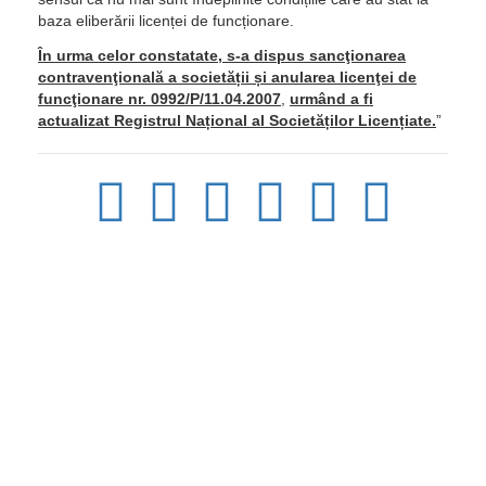
baza eliberării licenței de funcționare.
În urma celor constatate, s-a dispus sancţionarea
contravenţională a societății și anularea licenţei de
funcţionare nr. 0992/P/11.04.2007
,
urmând a fi
actualizat Registrul Național al Societăților Licențiate.
”