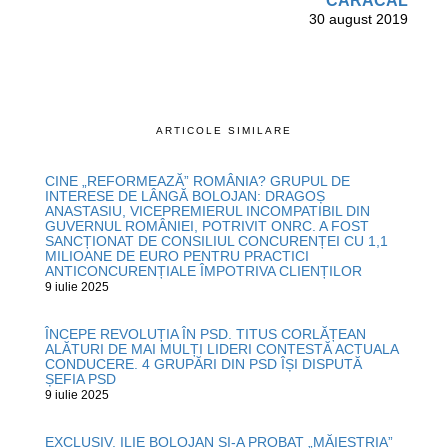
CARACAL
30 august 2019
ARTICOLE SIMILARE
CINE „REFORMEAZĂ” ROMÂNIA? GRUPUL DE
INTERESE DE LÂNGĂ BOLOJAN: DRAGOȘ
ANASTASIU, VICEPREMIERUL INCOMPATIBIL DIN
GUVERNUL ROMÂNIEI, POTRIVIT ONRC. A FOST
SANCȚIONAT DE CONSILIUL CONCURENȚEI CU 1,1
MILIOANE DE EURO PENTRU PRACTICI
ANTICONCURENȚIALE ÎMPOTRIVA CLIENȚILOR
9 iulie 2025
ÎNCEPE REVOLUȚIA ÎN PSD. TITUS CORLĂȚEAN
ALĂTURI DE MAI MULȚI LIDERI CONTESTĂ ACTUALA
CONDUCERE. 4 GRUPĂRI DIN PSD ÎȘI DISPUTĂ
ȘEFIA PSD
9 iulie 2025
EXCLUSIV. ILIE BOLOJAN ȘI-A PROBAT „MĂIESTRIA”