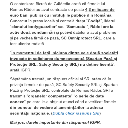
O contorizare făcută de G4Media arată că firmele lui
Remus Rădoi au avut contracte de peste
4,3 milioane de
euro bani publici cu instituţiile publice din România
.
Cunoscut în presa locală şi centrală drept “
Codiţă
”, liderul
“
clanului bodyguarzilor
” sau “
Samuraiul
”,
Rădoi are la
activ două condamnări
şi potrivit datelor a avut probleme
şi pe vechea firmă de pază,
SC Omniprotect SRL
, care a
fost ulterior radiată.
“
În momentul de față, niciuna dintre cele două societăți
invocate în solicitarea dumneavoastră (Spartan Pază şi
Protecţie SRL, Safety Security SRL) nu deține licență
”,
arată IGPR.
Săptămâna trecută, un răspuns oficial al SRI arăta că în
privinţa firmelor de pază, SC Safety Security SRL şi Spartan
Pază şi Protecţie SRL, controlate de Remus Rădoi, SRI a
transmis “
organelor competente
” “
o serie de date
conexe
” pe care le-a obţinut atunci când a verificat firmele
din punctul de vedere al ameninţărilor la adresa
securităţii naţionale
. (
Dublu click răspuns SRI
)
Mai jos, datele importante din răspunsul IGPR
: