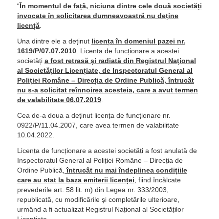
“
În momentul de față, niciuna dintre cele două societăți
invocate în solicitarea dumneavoastră nu deține
licență
.
Una dintre ele a deținut
licența în domeniul pazei nr.
1619/P/07.07.2010
. Licența de funcționare a acestei
societăți
a fost retrasă și radiată din Registrul Național
al Societăților Licențiate, de Inspectoratul General al
Poliției Române – Direcția de Ordine Publică, întrucât
nu s-a solicitat reînnoirea acesteia, care a avut termen
de valabilitate 06.07.2019
.
Cea de-a doua a deținut licența de funcționare nr.
0922/P/11.04.2007, care avea termen de valabilitate
10.04.2022.
Licența de funcționare a acestei societăți a fost anulată de
Inspectoratul General al Poliției Române – Direcția de
Ordine Publică,
întrucât nu mai îndeplinea condițiile
care au stat la baza emiterii licenței
, fiind încălcate
prevederile art. 58 lit. m) din Legea nr. 333/2003,
republicată, cu modificările și completările ulterioare,
urmând a fi actualizat Registrul Național al Societăților
Licențiate.