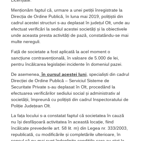
Menționăm faptul că, urmare a unei petiții înregistrate la
Direcția de Ordine Publică, în luna mai 2019, polițiștii din
cadrul acestei structuri s-au deplasat în județul Olt, unde au
efectuat verificări la sediul acestei societăți și la obiectivele
unde aceasta presta activități de pază, constatându-se mai
multe nereguli.
Față de societate a fost aplicată la acel moment o
sancțiune contravențională, în valoare de 5.000 de lei,
pentru încălcarea legislației incidente în domeniul pazei.
De asemenea,
în cursul acestei luni
, specialiști din cadrul
Direcției de Ordine Publică – Serviciul Sisteme de
Securitate Private s-au deplasat în Olt, procedând la
efectuarea verificărilor sediului social și administrativ al
societății, împreună cu polițiști din cadrul Inspectoratului de
Poliție Județean Olt.
La fața locului s-a constatat faptul că societatea în cauză
nu își desfășoară activitatea în această locație, fiind
încălcate prevederile art. 58 lit. m) din Legea nr. 333/2003,
republicată, cu modificările și completările ulterioare, în
sensul că nu mai sunt îndeplinite condițiile care au stat la