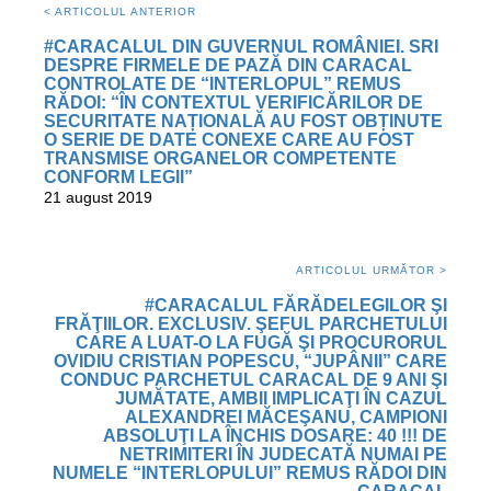
< ARTICOLUL ANTERIOR
#CARACALUL DIN GUVERNUL ROMÂNIEI. SRI
DESPRE FIRMELE DE PAZĂ DIN CARACAL
CONTROLATE DE “INTERLOPUL” REMUS
RĂDOI: “ÎN CONTEXTUL VERIFICĂRILOR DE
SECURITATE NAȚIONALĂ AU FOST OBȚINUTE
O SERIE DE DATE CONEXE CARE AU FOST
TRANSMISE ORGANELOR COMPETENTE
CONFORM LEGII”
21 august 2019
ARTICOLUL URMĂTOR >
#CARACALUL FĂRĂDELEGILOR ŞI
FRĂŢIILOR. EXCLUSIV. ŞEFUL PARCHETULUI
CARE A LUAT-O LA FUGĂ ŞI PROCURORUL
OVIDIU CRISTIAN POPESCU, “JUPÂNII” CARE
CONDUC PARCHETUL CARACAL DE 9 ANI ŞI
JUMĂTATE, AMBII IMPLICAŢI ÎN CAZUL
ALEXANDREI MĂCEŞANU, CAMPIONI
ABSOLUŢI LA ÎNCHIS DOSARE: 40 !!! DE
NETRIMITERI ÎN JUDECATĂ NUMAI PE
NUMELE “INTERLOPULUI” REMUS RĂDOI DIN