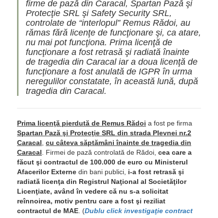
firme de pază din Caracal, Spartan Pază şi
Protecţie SRL şi Safety Security SRL,
controlate de “interlopul” Remus Rădoi, au
rămas fără licenţe de funcţionare şi, ca atare,
nu mai pot funcţiona. Prima licenţă de
funcţionare a fost retrasă şi radiată înainte
de tragedia din Caracal iar a doua licenţă de
funcţionare a fost anulată de IGPR în urma
neregulilor constatate, în această lună, după
tragedia din Caracal.
Prima licenţă pierdută de Remus Rădoi
a fost pe firma
Spartan Pază şi Protecţie SRL
din strada Plevnei nr.2
Caracal
,
cu câteva săptămâni înainte de tragedia din
Caracal
. Firmei de pază controlată de Rădoi,
cea care a
făcut şi contractul de 100.000 de euro cu Ministerul
Afacerilor Externe
din bani publici,
i-a fost retrasă şi
radiată licenţa din Registrul Naţional al Societăţilor
Licenţiate, având în vedere că nu s-a solicitat
reînnoirea, motiv pentru care a fost şi reziliat
contractul de MAE
. (
Dublu click investigaţie contract