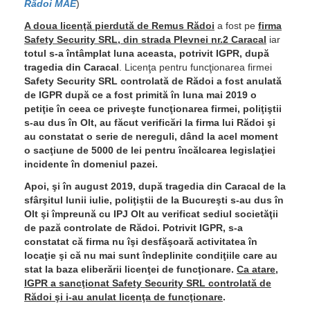
Rădoi MAE
)
A doua licenţă pierdută de Remus Rădoi
a fost pe
firma
Safety Security SRL, din strada Plevnei nr.2 Caracal
iar
totul s-a întâmplat luna aceasta, potrivit IGPR, după
tragedia din Caracal
. Licenţa pentru funcţionarea firmei
Safety Security SRL controlată de Rădoi a fost anulată
de IGPR după ce a fost primită în luna mai 2019 o
petiţie în ceea ce priveşte funcţionarea firmei, poliţiştii
s-au dus în Olt, au făcut verificări la firma lui Rădoi şi
au constatat o serie de nereguli, dând la acel moment
o sacţiune de 5000 de lei pentru încălcarea legislaţiei
incidente în domeniul pazei.
Apoi, şi în august 2019, după tragedia din Caracal de la
sfârşitul lunii iulie, poliţiştii de la Bucureşti s-au dus în
Olt şi împreună cu IPJ Olt au verificat sediul societăţii
de pază controlate de Rădoi. Potrivit IGPR, s-a
constatat că firma nu îşi desfăşoară activitatea în
locaţie şi că nu mai sunt îndeplinite condiţiile care au
stat la baza eliberării licenţei de funcţionare.
Ca atare,
IGPR a sancţionat Safety Security SRL controlată de
Rădoi şi i-au anulat licenţa de funcţionare
.